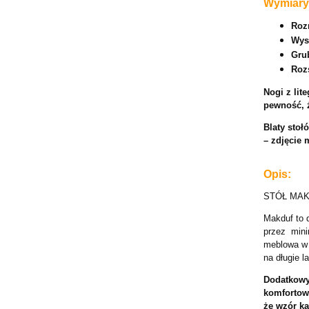
Wymiary
Roz
Wys
Gru
Roz
Nogi z li
pewność, ż
Blaty stoł
– zdjęcie 
Opis:
STÓŁ MAKDU
Makduf to 
przez mini
meblowa w 
na długie la
Dodatkowy
komfortowe
że wzór ka