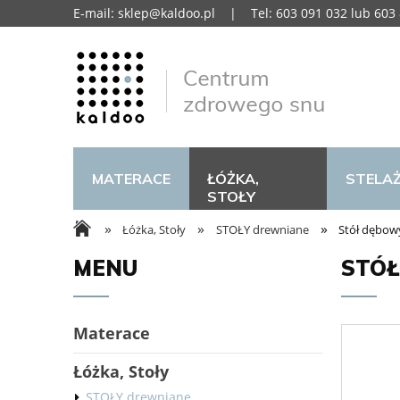
E-mail:
sklep@kaldoo.pl
| Tel: 603 091 032 lub 603 
MATERACE
ŁÓŻKA,
STELA
STOŁY
»
»
»
Łóżka, Stoły
STOŁY drewniane
Stół dębow
MENU
STÓŁ
Materace
Łóżka, Stoły
STOŁY drewniane