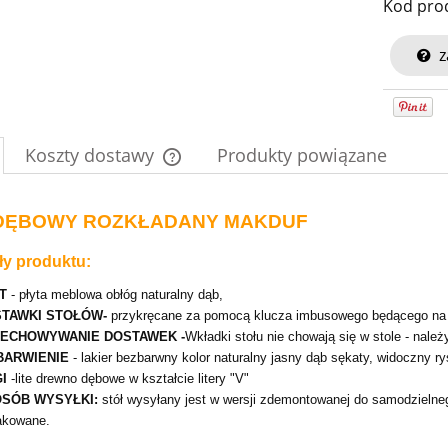
Kod pro
z
Koszty dostawy
Produkty powiązane
Cena nie zawiera ewentualnych kosztów
DĘBOWY ROZKŁADANY MAKDUF
płatności
ły produktu:
T
- płyta meblowa obłóg naturalny dąb,
TAWKI STOŁÓW-
przykręcane za pomocą klucza imbusowego będącego na 
ECHOWYWANIE DOSTAWEK -
Wkładki stołu nie chowają się w stole - nale
ARWIENIE
- lakier bezbarwny kolor naturalny jasny dąb sękaty, widoczny r
I
-lite drewno dębowe w kształcie litery "V"
SÓB WYSYŁKI:
stół wysyłany jest w wersji zdemontowanej do samodzielne
akowane.