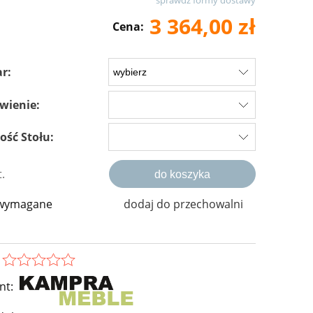
sprawdź formy dostawy
e zawiera ewentualnych kosztów
3 364,00 zł
Cena:
i
r:
wienie:
ść Stołu:
t.
do koszyka
 wymagane
dodaj do przechowalni
nt: