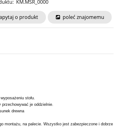
duktu:
KM.MSR_0000
apytaj o produkt
poleć znajomemu
wyposażeniu stołu.
ży przechowywać je oddzielnie.
ysunek drewna
go montażu, na palecie. Wszystko jest zabezpieczone i dobrze