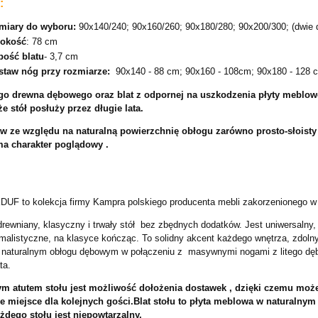
:
miary do wyboru:
90x140/240; 90x160/260; 90x180/280; 90x200/300; (dwie 
okość
: 78 cm
bość blatu
- 3,7 cm
staw nóg przy rozmiarze:
90x140 - 88 cm; 90x160 - 108cm; 90x180 - 128 
tego drewna dębowego oraz blat z odpornej na uszkodzenia płyty meblo
e stół posłuży przez długie lata.
ów ze względu na naturalną powierzchnię obłogu zarówno prosto-słoisty 
ma charakter poglądowy .
F to kolekcja firmy Kampra polskiego producenta mebli zakorzenionego w do
drewniany, klasyczny i trwały stół bez zbędnych dodatków. Jest uniwersalny,
malistyczne, na klasyce kończąc. To solidny akcent każdego wnętrza, zdolny 
naturalnym obłogu dębowym w połączeniu z masywnymi nogami z litego dę
ta.
m atutem stołu jest możliwość dołożenia dostawek , dzięki czemu moż
 miejsce dla kolejnych gości.Blat stołu to płyta meblowa w naturalny
żdego stołu jest niepowtarzalny.