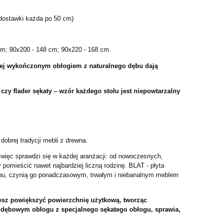
dostawki każda po 50 cm)
cm; 90x200 - 148 cm; 90x220 - 168 cm.
wej wykończonym obłogiem z naturalnego dębu dają
czy flader sękaty – wzór każdego stołu jest niepowtarzalny
brej tradycji mebli z drewna.
 więc sprawdzi się w każdej aranżacji: od nowoczesnych,
pomieścić nawet najbardziej liczną rodzinę. BLAT - płyta
bu, czynią go ponadczasowym, trwałym i niebanalnym meblem
esz powiększyć powierzchnię użytkową, tworząc
m dębowym obłogu z specjalnego sękatego obłogu, sprawia,