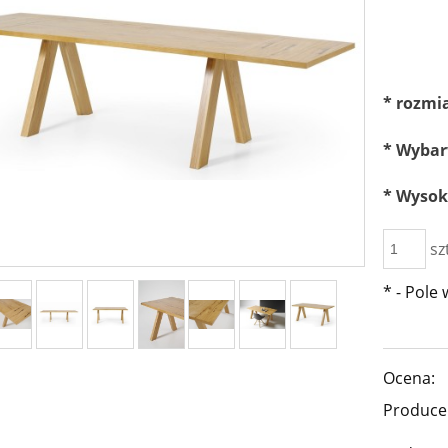
Cena ni
płatnośc
*
rozmia
*
Wybar
*
Wysoko
sz
*
- Pole
Ocena:
Produce