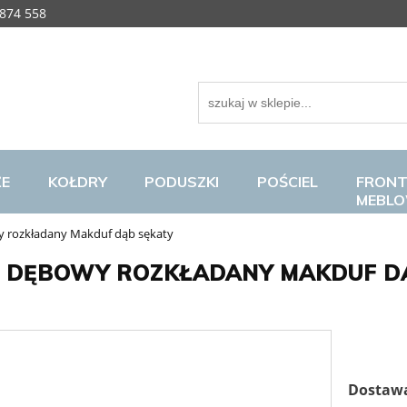
874 558
ŻE
KOŁDRY
PODUSZKI
POŚCIEL
FRONT
MEBL
y rozkładany Makduf dąb sękaty
 DĘBOWY ROZKŁADANY MAKDUF D
Dostaw