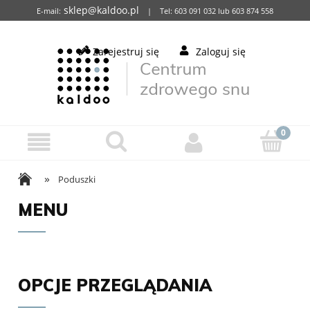
sklep@kaldoo.pl
E-mail:
| Tel: 603 091 032 lub 603 874 558
Zarejestruj się
Zaloguj się
»
Poduszki
MENU
OPCJE PRZEGLĄDANIA