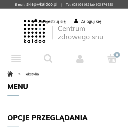
sklep@kaldoo.pl
E-mail:
| Tel: 603 091 032 lub 603 874 558
Zarejestruj się
Zaloguj się
»
Tekstylia
MENU
OPCJE PRZEGLĄDANIA