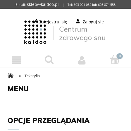
sklep@kaldoo.pl
E-mail:
| Tel: 603 091 032 lub 603 874 558
Zarejestruj się
Zaloguj się
»
Tekstylia
MENU
OPCJE PRZEGLĄDANIA