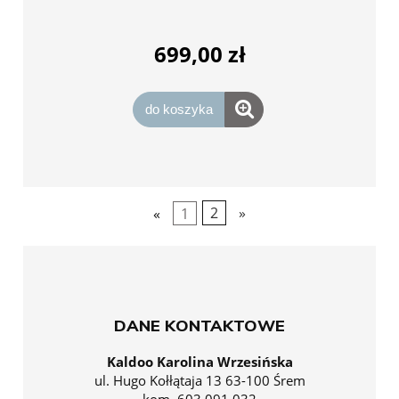
699,00 zł
do koszyka
«
1
2
»
DANE KONTAKTOWE
Kaldoo Karolina Wrzesińska
ul. Hugo Kołłątaja 13 63-100 Śrem
kom. 603 091 032