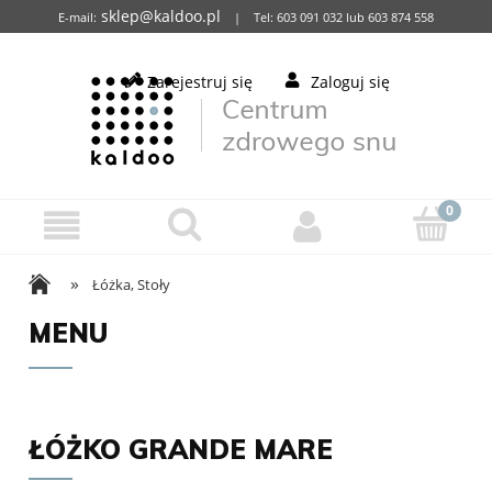
sklep@kaldoo.pl
E-mail:
| Tel: 603 091 032 lub 603 874 558
Zarejestruj się
Zaloguj się
»
Łóżka, Stoły
MENU
ŁÓŻKO GRANDE MARE