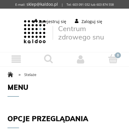
sklep@kaldoo.pl
E-mail:
| Tel: 603 091 032 lub 603 874 558
Zarejestruj się
Zaloguj się
»
Stelaże
MENU
OPCJE PRZEGLĄDANIA