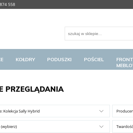
874 558
ŻE
KOŁDRY
PODUSZKI
POŚCIEL
FRONT
MEBL
E PRZEGLĄDANIA
e: Kolekcja Sally Hybrid
Producent
 (wybierz)
Twardość: