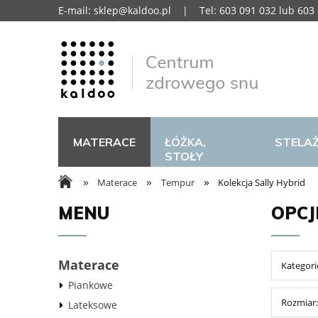
E-mail:
sklep@kaldoo.pl
| Tel: 603 091 032 lub 603 
MATERACE
ŁÓŻKA,
STELA
STOŁY
»
»
»
Materace
Tempur
Kolekcja Sally Hybrid
MENU
OPCJ
Materace
Kategori
Piankowe
Rozmiar:
Lateksowe